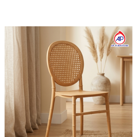
ข้าม
ไป
ยัง
เนื้อหา