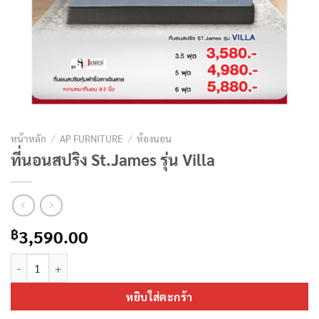
หน้าหลัก
/
AP FURNITURE
/
ห้องนอน
ที่นอนสปริง St.James รุ่น Villa
3,590.00
฿
จำนวน ที่นอนสปริง St.James รุ่น Villa ชิ้น
หยิบใส่ตะกร้า