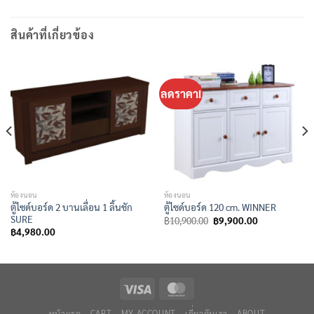
สินค้าที่เกี่ยวข้อง
ลดราคา!
ห้องนอน
ห้องนอน
ตู้ไซด์บอร์ด 2 บานเลื่อน 1 ลิ้นชัก
ตู้ไซด์บอร์ด 120 cm. WINNER
SURE
Original
Current
฿
10,900.00
฿
9,900.00
price
price
฿
4,980.00
was:
is:
฿10,900.00.
฿9,900.00.
หน้าแรก
CART
MY ACCOUNT
เกี่ยวกับเรา
ABOUT