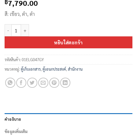
7,790.00
฿
สี: เขียว, ดำ, ดำ
จำนวน ตู้เอกสารบานเลื่อนกระจกสูง 4 ฟุต Elegant ชิ้น
หยิบใส่ตะกร้า
รหัสสินค้า:
01ELG047GY
หมวดหมู่:
ตู้เก็บเอกสาร
,
ตู้เอนกประสงค์
,
สำนักงาน
คำอธิบาย
ข้อมูลเพิ่มเติม