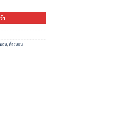
0 ซม. ชิ้น
ร้า
งนอน
,
ห้องนอน