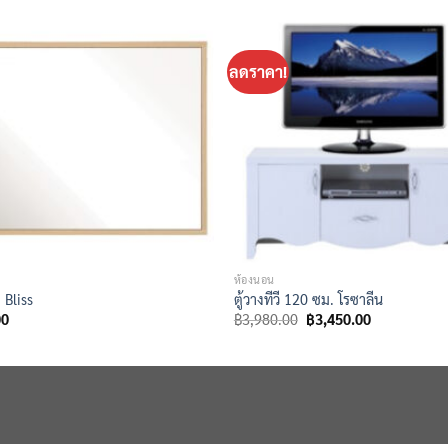
ลดราคา!
ห้องนอน
 Bliss
ตู้วางทีวี 120 ซม. โรซาลีน
Original
Current
00
฿
3,980.00
฿
3,450.00
price
price
was:
is:
฿3,980.00.
฿3,450.00.