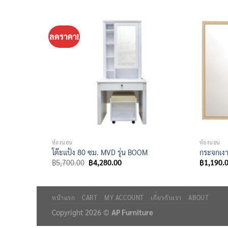
ลดราคา!
ห้องนอน
ห้องนอน
โต๊ะแป้ง 80 ซม. MVD รุ่น BOOM
กระจกเงา
Original
Current
฿
5,700.00
฿
4,280.00
฿
1,190.
price
price
was:
is:
฿5,700.00.
฿4,280.00.
หน้าแรก
CART
MY ACCOUNT
เกี่ยวกับเรา
ABOUT
Copyright 2026 ©
AP Furniture