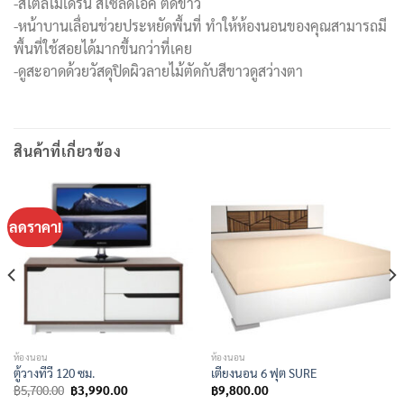
-สไตล์โมเดิร์น สีโซลิดโอ๊ค ตัดขาว
-หน้าบานเลื่อนช่วยประหยัดพื้นที่ ทำให้ห้องนอนของคุณสามารถมี
พื้นที่ใช้สอยได้มากขึ้นกว่าที่เคย
-ดูสะอาดด้วยวัสดุปิดผิวลายไม้ตัดกับสีขาวดูสว่างตา
สินค้าที่เกี่ยวข้อง
ลดราคา!
ห้องนอน
ห้องนอน
ตู้วางทีวี 120 ซม.
เตียงนอน 6 ฟุต SURE
Original
Current
฿
5,700.00
฿
3,990.00
฿
9,800.00
price
price