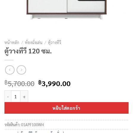
หน้าหลัก
/
ห้องนั่งเล่น
/
ตุ้วางทีวี
ตู้วางทีวี 120 ซม.
Original
Current
5,700.00
3,990.00
฿
฿
price
price
จำนวน ตู้วางทีวี 120 ซม. ชิ้น
was:
is:
฿5,700.00.
฿3,990.00.
หยิบใส่ตะกร้า
รหัสสินค้า:
01APF100WH