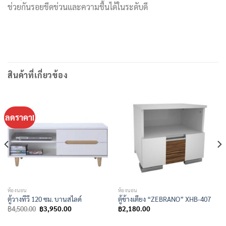
ช่วยกันรอยขีดข่วนและความชื้นได้ในระดับดี
สินค้าที่เกี่ยวข้อง
ลดราคา!
ห้องนอน
ห้องนอน
ตู้วางทีวี 120 ซม. บานสไลด์
ตู้ข้างเตียง “ZEBRANO” XHB-407
Original
Current
฿
4,500.00
฿
3,950.00
฿
2,180.00
price
price
was:
is: