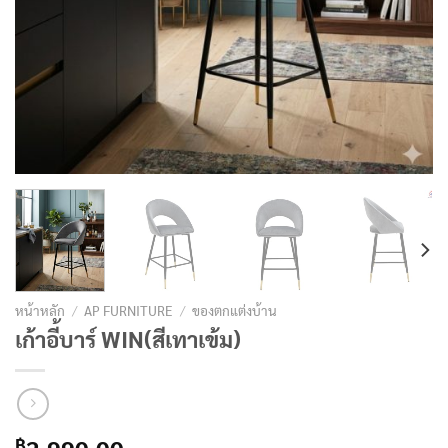
หน้าหลัก
/
AP FURNITURE
/
ของตกแต่งบ้าน
เก้าอี้บาร์ WIN(สีเทาเข้ม)
฿